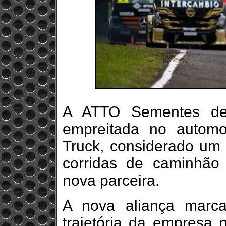
A ATTO Sementes d
empreitada no autom
Truck, considerado um
corridas de caminhão
nova parceira.
A nova aliança marca
trajetória da empresa 