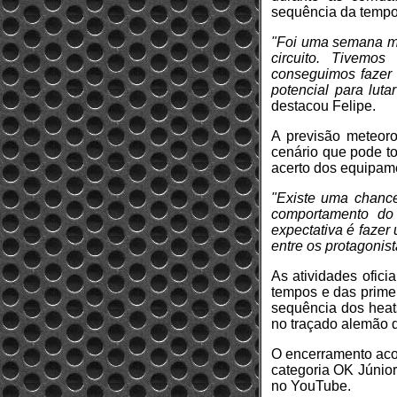
sequência da tempo
"Foi uma semana mui
circuito. Tivemo
conseguimos fazer 
potencial para lut
destacou Felipe.
A previsão meteoro
cenário que pode to
acerto dos equipam
"Existe uma chanc
comportamento do 
expectativa é fazer
entre os protagonist
As atividades ofici
tempos e das primeir
sequência dos heats
no traçado alemão 
O encerramento aco
categoria OK Júnior
no YouTube.