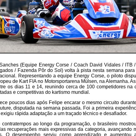
e Sanches (Equipe Energy Corse / Coach David Vidales / ITB 
ados / Fazenda Pôr do Sol) volta à pista nesta semana para
cional. Representando a equipe Energy Corse, o piloto dispu
peu de Kart FIA no Motorsportarena Mülsen, na Alemanha. As 
tre os dias 11 e 14, reunindo cerca de 100 competidores na 
adas e competitivas do kartismo mundial.
ce poucos dias após Felipe encarar o mesmo circuito durante
ture, disputada na semana passada. Foi a primeira experiênci
 exigiu rápida adaptação a um traçado técnico e desafiador.
contratempos ao longo da programação, o brasileiro mostro
as recuperações mais expressivas da categoria, avançando 
das. O desempenho serviu como aprendizado e aumentou a