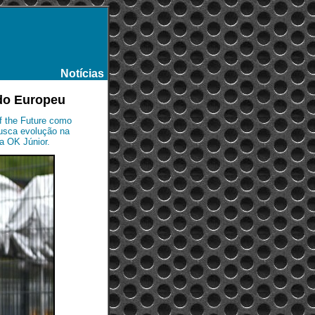
Notícias
-
do Europeu
f the Future como
busca evolução na
ia OK Júnior.