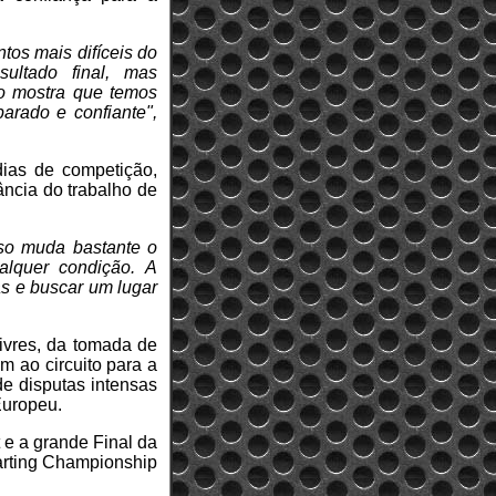
tos mais difíceis do
ultado final, mas
so mostra que temos
arado e confiante",
dias de competição,
ância do trabalho de
so muda bastante o
alquer condição. A
as e buscar um lugar
livres, da tomada de
am ao circuito para a
de disputas intensas
Europeu.
e a grande Final da
Karting Championship