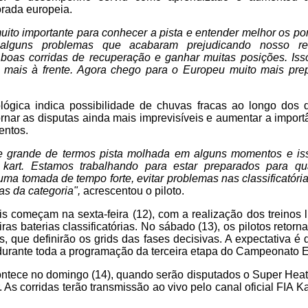
rada europeia.
to importante para conhecer a pista e entender melhor os pon
s alguns problemas que acabaram prejudicando nosso res
boas corridas de recuperação e ganhar muitas posições. Is
ar mais à frente. Agora chego para o Europeu muito mais prep
lógica indica possibilidade de chuvas fracas ao longo dos 
rnar as disputas ainda mais imprevisíveis e aumentar a import
entos.
e grande de termos pista molhada em alguns momentos e is
kart. Estamos trabalhando para estar preparados para qu
 uma tomada de tempo forte, evitar problemas nas classificatóri
as da categoria",
acrescentou o piloto.
ais começam na sexta-feira (12), com a realização dos treinos 
as baterias classificatórias. No sábado (13), os pilotos retorn
, que definirão os grids das fases decisivas. A expectativa é 
durante toda a programação da terceira etapa do Campeonato 
ntece no domingo (14), quando serão disputados o Super Heat 
. As corridas terão transmissão ao vivo pelo canal oficial FIA 