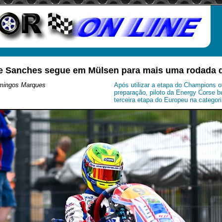
ipe Sanches segue em Mülsen para mais uma rodada 
omingos Marques
Após utilizar a etapa do Champions o
preparação, piloto da Energy Corse 
terceira etapa do Europeu na categor