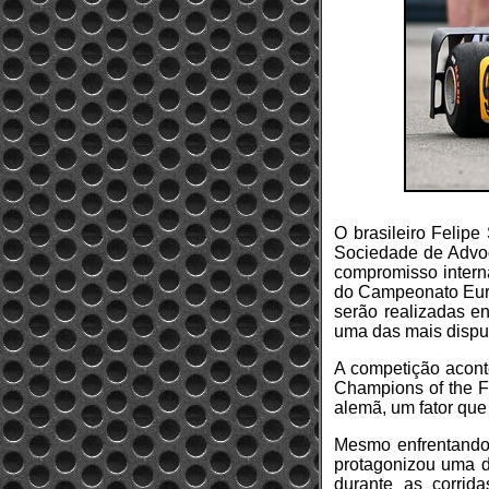
O brasileiro Felip
Sociedade de Advog
compromisso interna
do Campeonato Euro
serão realizadas en
uma das mais disput
A competição aconte
Champions of the Fu
alemã, um fator que
Mesmo enfrentando 
protagonizou uma d
durante as corri