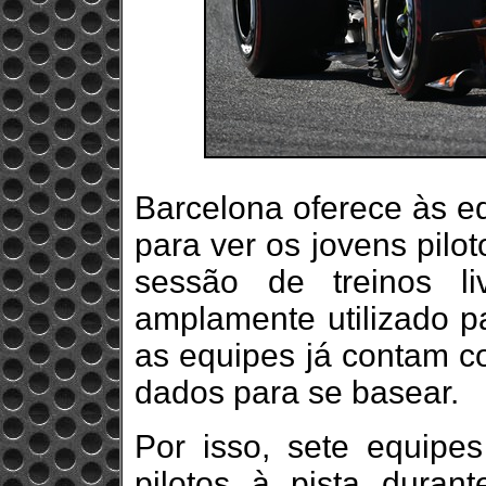
Barcelona oferece às e
para ver os jovens pilo
sessão de treinos l
amplamente utilizado pa
as equipes já contam 
dados para se basear.
Por isso, sete equipe
pilotos à pista duran