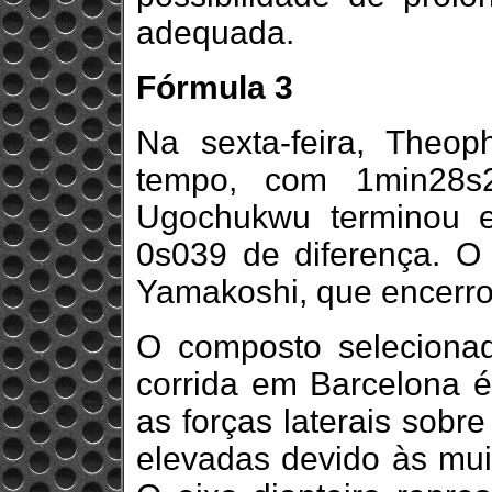
adequada.
Fórmula 3
Na sexta-feira, Theop
tempo, com 1min28s2
Ugochukwu terminou 
0s039 de diferença. O 
Yamakoshi, que encerro
O composto seleciona
corrida em Barcelona é
as forças laterais sobr
elevadas devido às muit