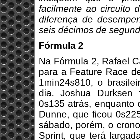
facilmente ao circuito 
diferença de desempen
seis décimos de segund
Fórmula 2
Na Fórmula 2, Rafael Câ
para a Feature Race 
1min24s810, o brasileir
dia. Joshua Durksen 
0s135 atrás, enquanto o
Dunne, que ficou 0s22
sábado, porém, o cron
Sprint, que terá largad