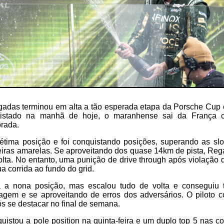
gadas terminou em alta a tão esperada etapa da Porsche Cu
quistado na manhã de hoje, o maranhense sai da França 
orada.
étima posição e foi conquistando posições, superando as slo
iras amarelas. Se aproveitando dos quase 14km de pista, Reg
volta. No entanto, uma punição de drive through após violação
a corrida ao fundo do grid.
 a nona posição, mas escalou tudo de volta e conseguiu t
tagem e se aproveitando de erros dos adversários. O piloto c
ós se destacar no final de semana.
stou a pole position na quinta-feira e um duplo top 5 nas co