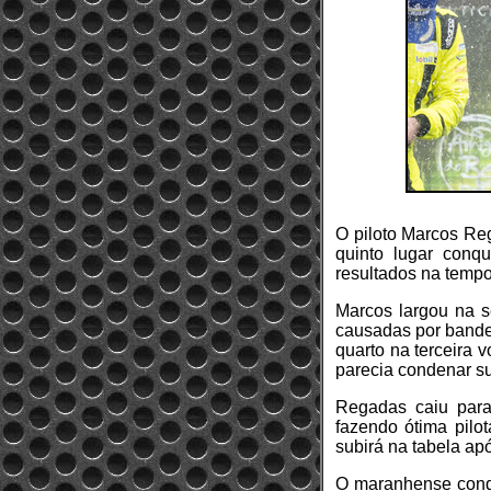
O piloto Marcos Re
quinto lugar con
resultados na temp
Marcos largou na s
causadas por bande
quarto na terceira 
parecia condenar su
Regadas caiu para
fazendo ótima pilo
subirá na tabela ap
O maranhense conqui