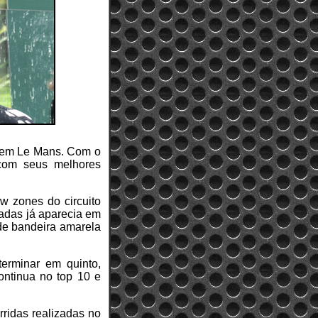
p em Le Mans. Com o
com seus melhores
w zones do circuito
adas já aparecia em
 de bandeira amarela
erminar em quinto,
ontinua no top 10 e
rridas realizadas no