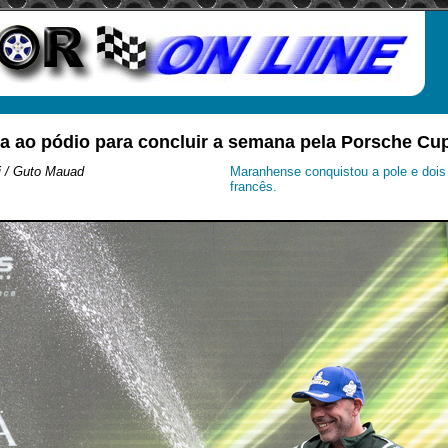
a ao pódio para concluir a semana pela Porsche C
i / Guto Mauad
Maranhense conquistou a pole e dois t
francês.