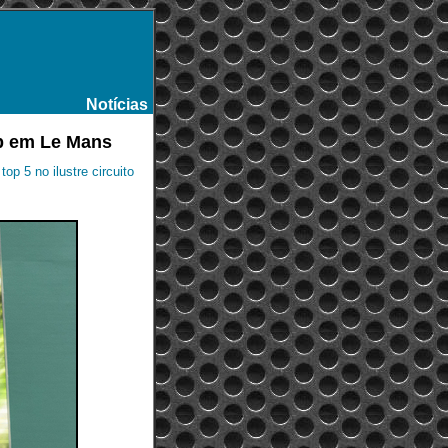
Notícias
-
up em Le Mans
op 5 no ilustre circuito