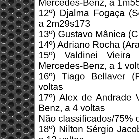
Mercedes-Benz, a 1m5
12º) Djalma Fogaça (S
a 2m29s173
13º) Gustavo Mânica (Cur
14º) Adriano Rocha (Ara
15º) Valdinei Vieira
Mercedes-Benz, a 1 vol
16º) Tiago Bellaver (
voltas
17º) Alex de Andrade V
Benz, a 4 voltas
Não classificados/75% 
18º) Nilton Sérgio Jaco