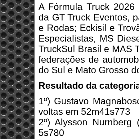
A Fórmula Truck 2026
da GT Truck Eventos, 
e Rodas; Eckisil e Trov
Especialistas, MS Dies
TruckSul Brasil e MAS T
federações de automob
do Sul e Mato Grosso do
Resultado da categori
1º) Gustavo Magnabosc
voltas em 52m41s773
2º) Alysson Nurnberg 
5s780