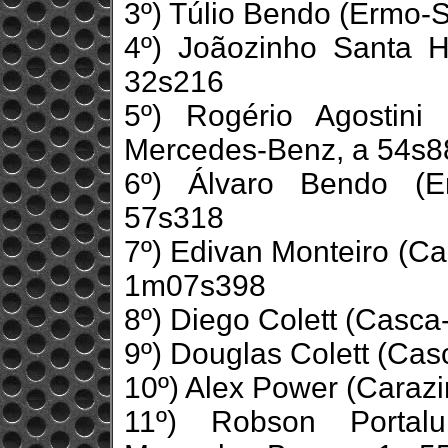
3º) Túlio Bendo (Ermo-
4º) Joãozinho Santa 
32s216
5º) Rogério Agostini
Mercedes-Benz, a 54s8
6º) Álvaro Bendo (E
57s318
7º) Edivan Monteiro (C
1m07s398
8º) Diego Colett (Casc
9º) Douglas Colett (Ca
10º) Alex Power (Caraz
11º) Robson Portalu