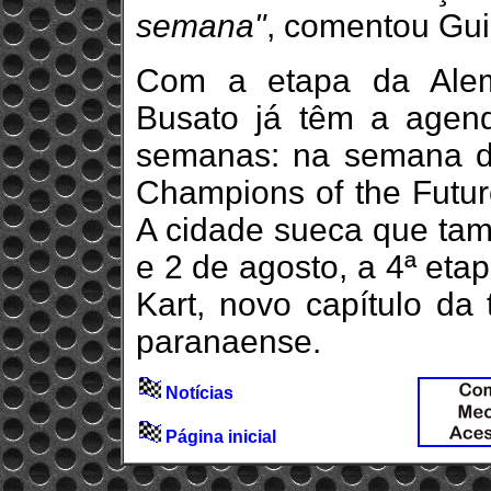
semana"
, comentou Gui
Com a etapa da Alem
Busato já têm a agend
semanas: na semana do
Champions of the Future
A cidade sueca que tam
e 2 de agosto, a 4ª et
Kart, novo capítulo da
paranaense.
Notícias
Página inicial