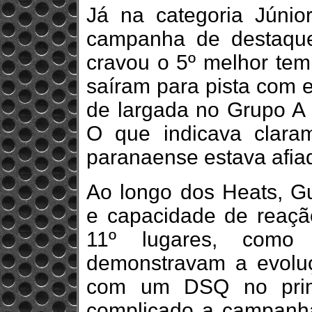
Já na categoria Júnio
campanha de destaqu
cravou o 5º melhor tem
saíram para pista com el
de largada no Grupo A p
O que indicava claram
paranaense estava afia
Ao longo dos Heats, Gu
e capacidade de reaç
11º lugares, como 
demonstravam a evoluç
com um DSQ no prime
complicado a campanha