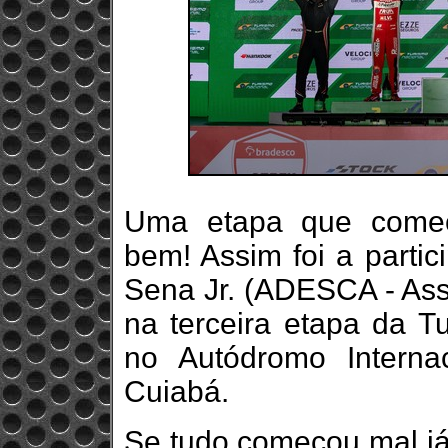
Uma etapa que começ
bem! Assim foi a partic
Sena Jr. (ADESCA - Ass
na terceira etapa da T
no Autódromo Intern
Cuiabá.
Se tudo começou mal já 