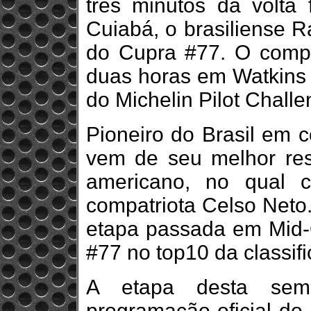
três minutos da volta
Cuiabá, o brasiliense R
do Cupra #77. O compr
duas horas em Watkins G
do Michelin Pilot Challe
Pioneiro do Brasil em c
vem de seu melhor res
americano, no qual 
compatriota Celso Neto.
etapa passada em Mid-O
#77 no top10 da classi
A etapa desta sem
programação oficial do