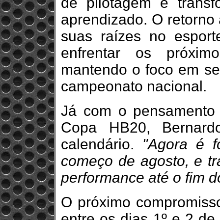
de pilotagem e trans
aprendizado. O retorno 
suas raízes no esport
enfrentar os próxim
mantendo o foco em seg
campeonato nacional.
Já com o pensamento 
Copa HB20, Bernardo
calendário.
"Agora é f
começo de agosto, e tr
performance até o fim 
O próximo compromiss
entre os dias 1º e 2 de